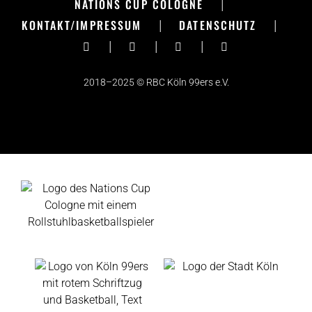
NATIONS CUP COLOGNE
|
KONTAKT/IMPRESSUM
|
DATENSCHUTZ
|
|
|
|
2018–2025 © RBC Köln 99ers e.V.