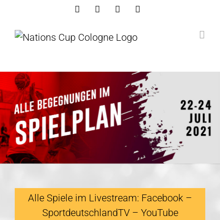
Skip
Facebook
Instagram
Youtube
Linkedin
to
content
Alle Spiele im Livestream:
Facebook
–
SportdeutschlandTV
–
YouTube