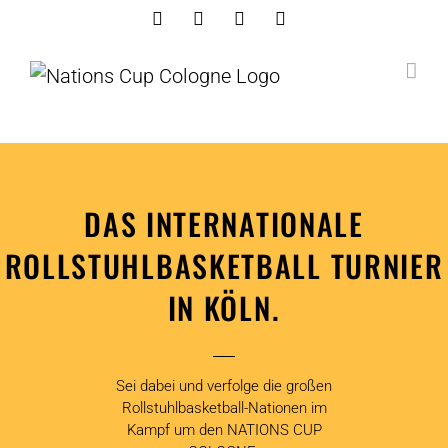
Skip
Facebook
Instagram
Youtube
Linkedin
to
content
DAS INTERNATIONALE
ROLLSTUHLBASKETBALL TURNIER
IN KÖLN.
Sei dabei und verfolge die großen
Rollstuhlbasketball-Nationen im
Kampf um den NATIONS CUP