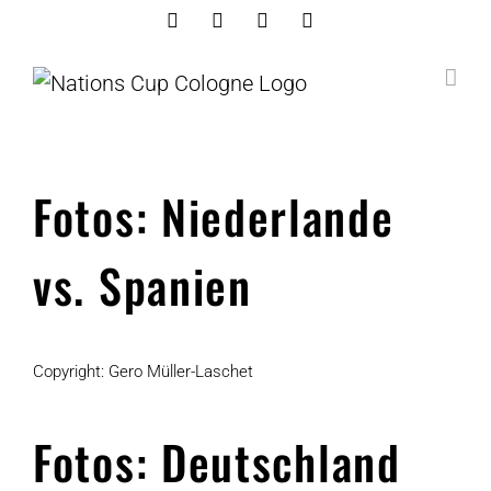
Skip
Facebook
Instagram
Youtube
Linkedin
to
content
Fotos: Niederlande
vs. Spanien
Copyright: Gero Müller-Laschet
Fotos: Deutschland