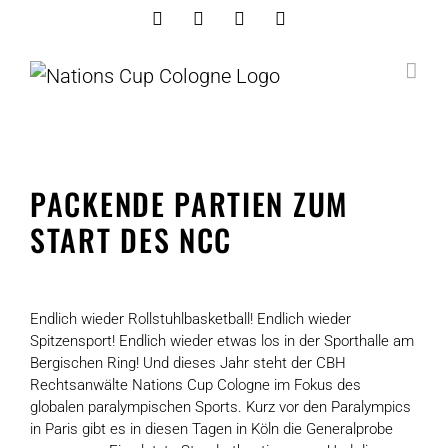
Skip
Facebook
Instagram
Youtube
Linkedin
to
content
PACKENDE PARTIEN ZUM
START DES NCC
View
Larger
Endlich wieder Rollstuhlbasketball! Endlich wieder
Spitzensport! Endlich wieder etwas los in der Sporthalle am
Image
Bergischen Ring! Und dieses Jahr steht der CBH
Rechtsanwälte Nations Cup Cologne im Fokus des
globalen paralympischen Sports. Kurz vor den Paralympics
in Paris gibt es in diesen Tagen in Köln die Generalprobe