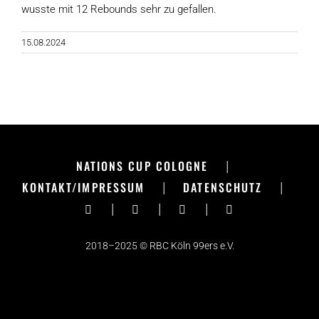
wusste mit 12 Rebounds sehr zu gefallen.
15.08.2024
NATIONS CUP COLOGNE
|
KONTAKT/IMPRESSUM
|
DATENSCHUTZ
|
|
|
|
2018–2025 © RBC Köln 99ers e.V.