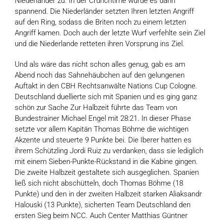
Niederländer zu. In der Crunchtime wurde es dann
spannend. Die Niederländer setzten Ihren letzten Angriff
auf den Ring, sodass die Briten noch zu einem letzten
Angriff kamen. Doch auch der letzte Wurf verfehlte sein Ziel
und die Niederlande retteten ihren Vorsprung ins Ziel.
Und als wäre das nicht schon alles genug, gab es am
Abend noch das Sahnehäubchen auf den gelungenen
Auftakt in den CBH Rechtsanwälte Nations Cup Cologne.
Deutschland duellierte sich mit Spanien und es ging ganz
schön zur Sache Zur Halbzeit führte das Team von
Bundestrainer Michael Engel mit 28:21. In dieser Phase
setzte vor allem Kapitän Thomas Böhme die wichtigen
Akzente und steuerte 9 Punkte bei. Die Iberer hatten es
ihrem Schützling Jordi Ruiz zu verdanken, dass sie lediglich
mit einem Sieben-Punkte-Rückstand in die Kabine gingen.
Die zweite Halbzeit gestaltete sich ausgeglichen. Spanien
ließ sich nicht abschütteln, doch Thomas Böhme (18
Punkte) und den in der zweiten Halbzeit starken Aliaksandr
Halouski (13 Punkte), sicherten Team Deutschland den
ersten Sieg beim NCC. Auch Center Matthias Güntner