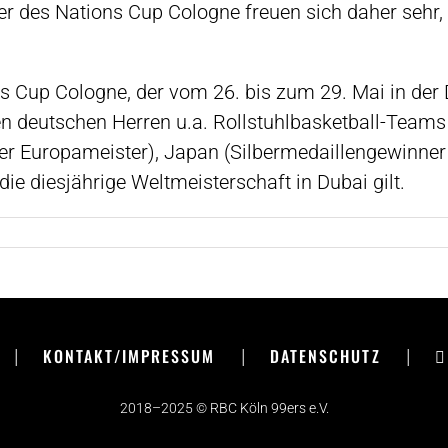
ter des Nations Cup Cologne freuen sich daher sehr
s Cup Cologne, der vom 26. bis zum 29. Mai in der D
 deutschen Herren u.a. Rollstuhlbasketball-Teams
er Europameister), Japan (Silbermedaillengewinne
 die diesjährige Weltmeisterschaft in Dubai gilt.
|
KONTAKT/IMPRESSUM
|
DATENSCHUTZ
|
2018–2025 © RBC Köln 99ers e.V.