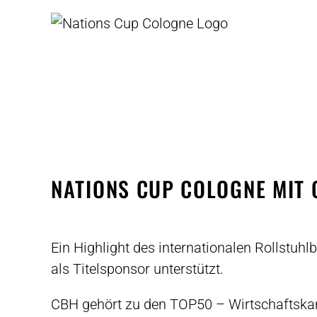
Skip
to
content
NATIONS CUP COLOGNE MIT 
View
Larger
Ein Highlight des internationalen Rollstuh
Image
als Titelsponsor unterstützt.
CBH gehört zu den TOP50 – Wirtschaftskanz